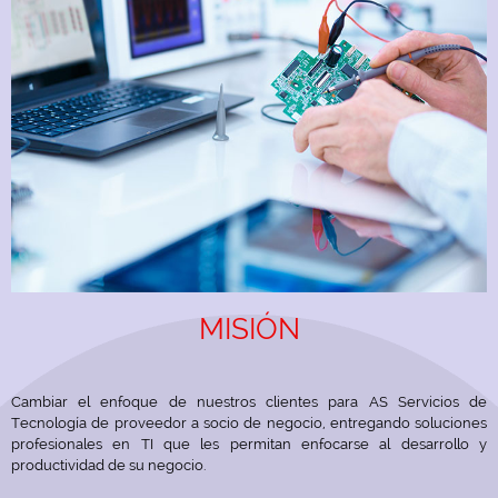
Hoy
09:00 am
-
06:00 pm
Actualmente cerrado
Venta e Instalación de productos IBM
Soporte Técnico
Servicios de Consultoría
Desarrollo de Sistemas
Integración de Soluciones
Cableado Estructurado y Fibra Óptica
Centros de datos
Energía y UPS
MISIÓN
Cambiar el enfoque de nuestros clientes para AS Servicios de
Tecnología de proveedor a socio de negocio, entregando soluciones
profesionales en TI que les permitan enfocarse al desarrollo y
productividad de su negocio.