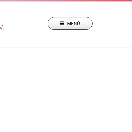
daniel.arias@ascp.com.mx
203 Col. Roma Norte 06700 CDMX
m
Abierto ahora
productos IBM