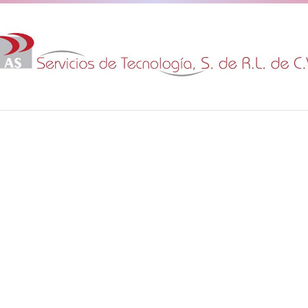
Contactos
52-55-52643556
Zacatecas 230 Int. 
Hoy
09:00 am
-
06:00 p
Venta e Instalación de 
Soporte Técnico