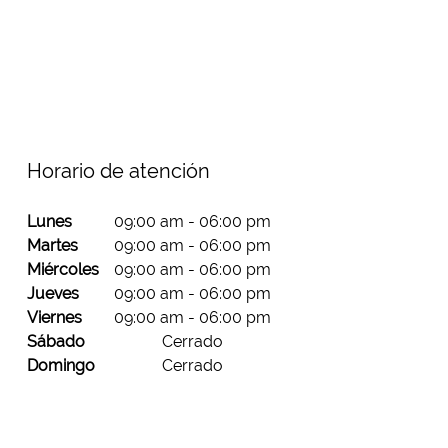
Servicios de Consultoría
Desarrollo de Sistemas
Integración de Solucion
Cableado Estructurado y
Centros de datos
Energía y UPS
Horario de atención
Lunes
09:00 am
-
06:00 pm
Martes
09:00 am
-
06:00 pm
Miércoles
09:00 am
-
06:00 pm
Jueves
09:00 am
-
06:00 pm
Viernes
09:00 am
-
06:00 pm
Sábado
Cerrado
Domingo
Cerrado