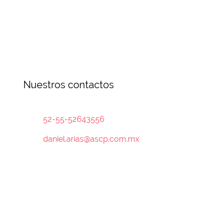
Nuestros contactos
52-55-52643556
daniel.arias@ascp.com.mx